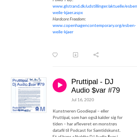
www.glstrand.dk/udstillinger/aktuelle/esben
weile-kjaer.aspx
Hardcore Freedom
:
www.copenhagencontemporary.org/esben-
weile-kjaer
Pruttipal - DJ
Audio $var #79
Jul 16, 2020
Kunstneren Goodiepal – eller
Pruttipal, som han også kalder sig for
tiden – har afleveret en monstrøs
datafil til Podcast for Samtidskunst.
Et af hans såkaldte DJ Audio $var i