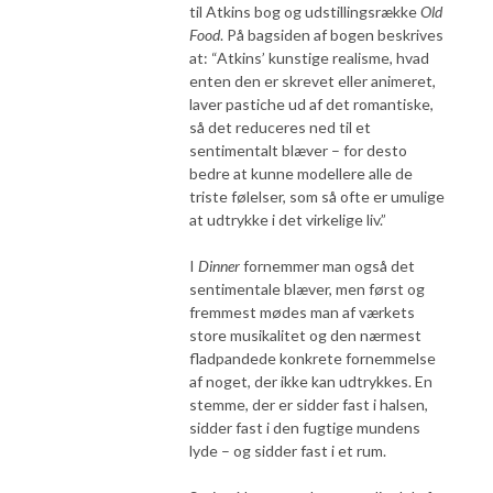
til Atkins bog og udstillingsrække
Old
Food
. På bagsiden af bogen beskrives
at: “Atkins’ kunstige realisme, hvad
enten den er skrevet eller animeret,
laver pastiche ud af det romantiske,
så det reduceres ned til et
sentimentalt blæver – for desto
bedre at kunne modellere alle de
triste følelser, som så ofte er umulige
at udtrykke i det virkelige liv.”
I
Dinner
fornemmer man også det
sentimentale blæver, men først og
fremmest mødes man af værkets
store musikalitet og den nærmest
fladpandede konkrete fornemmelse
af noget, der ikke kan udtrykkes. En
stemme, der er sidder fast i halsen,
sidder fast i den fugtige mundens
lyde – og sidder fast i et rum.