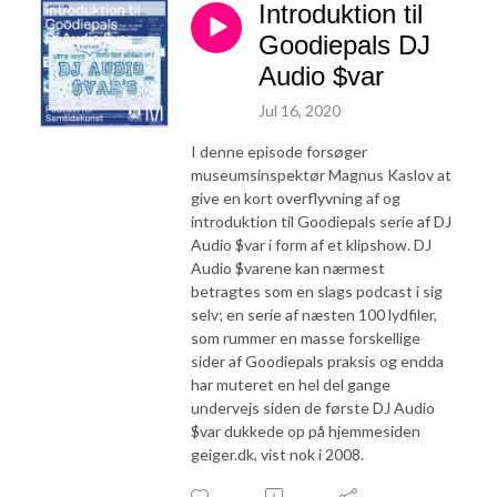
Introduktion til
Goodiepals DJ
Audio $var
Jul 16, 2020
I denne episode forsøger
museumsinspektør Magnus Kaslov at
give en kort overflyvning af og
introduktion til Goodiepals serie af DJ
Audio $var i form af et klipshow. DJ
Audio $varene kan nærmest
betragtes som en slags podcast i sig
selv; en serie af næsten 100 lydfiler,
som rummer en masse forskellige
sider af Goodiepals praksis og endda
har muteret en hel del gange
undervejs siden de første DJ Audio
$var dukkede op på hjemmesiden
geiger.dk, vist nok i 2008.