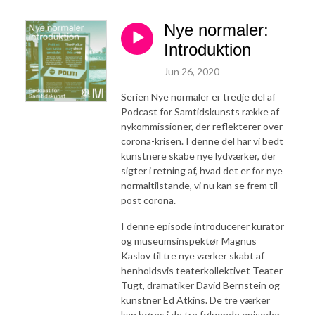
Nye normaler:
Introduktion
Jun 26, 2020
Serien Nye normaler er tredje del af
Podcast for Samtidskunsts række af
nykommissioner, der reflekterer over
corona-krisen. I denne del har vi bedt
kunstnere skabe nye lydværker, der
sigter i retning af, hvad det er for nye
normaltilstande, vi nu kan se frem til
post corona.
I denne episode introducerer kurator
og museumsinspektør Magnus
Kaslov til tre nye værker skabt af
henholdsvis teaterkollektivet Teater
Tugt, dramatiker David Bernstein og
kunstner Ed Atkins. De tre værker
kan høres i de tre følgende episoder