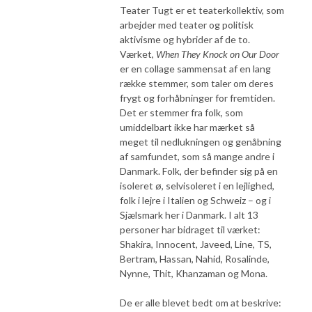
Teater Tugt er et teaterkollektiv, som
arbejder med teater og politisk
aktivisme og hybrider af de to.
Værket,
When They Knock on Our Door
er en collage sammensat af en lang
række stemmer, som taler om deres
frygt og forhåbninger for fremtiden.
Det er stemmer fra folk, som
umiddelbart ikke har mærket så
meget til nedlukningen og genåbning
af samfundet, som så mange andre i
Danmark. Folk, der befinder sig på en
isoleret ø, selvisoleret i en lejlighed,
folk i lejre i Italien og Schweiz – og i
Sjælsmark her i Danmark. I alt 13
personer har bidraget til værket:
Shakira, Innocent, Javeed, Line, TS,
Bertram, Hassan, Nahid, Rosalinde,
Nynne, Thit, Khanzaman og Mona.
De er alle blevet bedt om at beskrive: