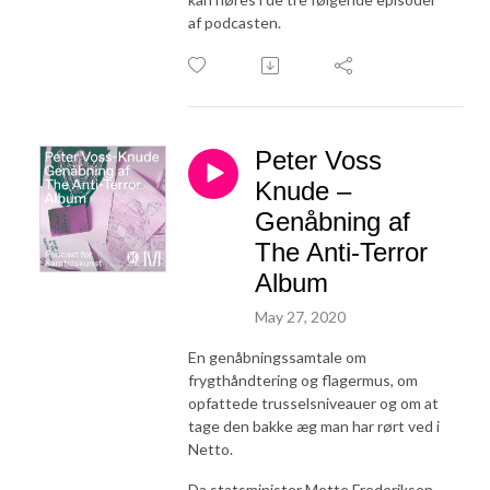
af podcasten.
Peter Voss
Knude –
Genåbning af
The Anti-Terror
Album
May 27, 2020
En genåbningssamtale om
frygthåndtering og flagermus, om
opfattede trusselsniveauer og om at
tage den bakke æg man har rørt ved i
Netto.
Da statsminister Mette Frederiksen