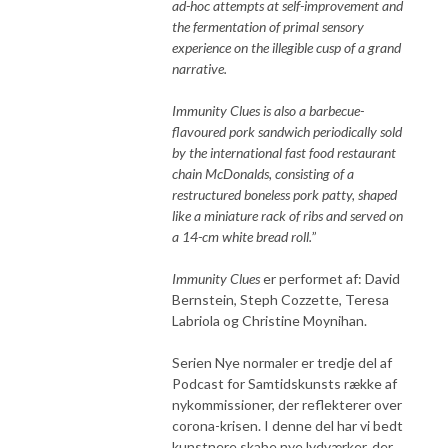
ad-hoc attempts at self-improvement and
the fermentation of primal sensory
experience on the illegible cusp of a grand
narrative.
Immunity Clues is also a barbecue-
flavoured pork sandwich periodically sold
by the international fast food restaurant
chain McDonalds, consisting of a
restructured boneless pork patty, shaped
like a miniature rack of ribs and served on
a 14-cm white bread roll.
”
Immunity Clues
er performet af: David
Bernstein, Steph Cozzette, Teresa
Labriola og Christine Moynihan.
Serien Nye normaler er tredje del af
Podcast for Samtidskunsts række af
nykommissioner, der reflekterer over
corona-krisen. I denne del har vi bedt
kunstnere skabe nye lydværker, der