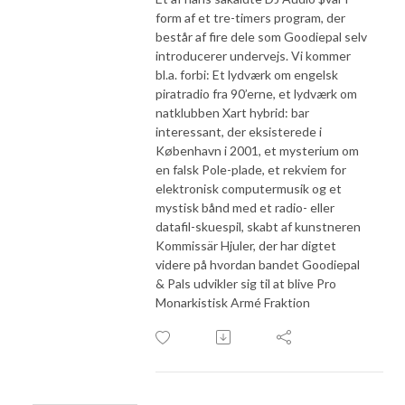
form af et tre-timers program, der
består af fire dele som Goodiepal selv
introducerer undervejs. Vi kommer
bl.a. forbi: Et lydværk om engelsk
piratradio fra 90’erne, et lydværk om
natklubben Xart hybrid: bar
interessant, der eksisterede i
København i 2001, et mysterium om
en falsk Pole-plade, et rekviem for
elektronisk computermusik og et
mystisk bånd med et radio- eller
datafil-skuespil, skabt af kunstneren
Kommissär Hjuler, der har digtet
videre på hvordan bandet Goodiepal
& Pals udvikler sig til at blive Pro
Monarkistisk Armé Fraktion