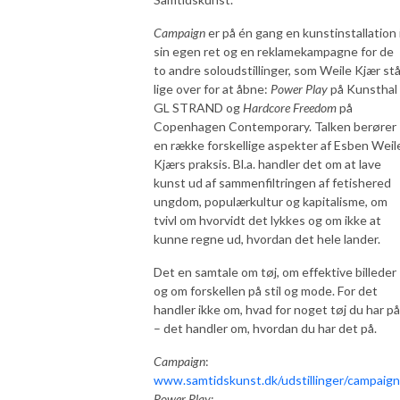
Campaign
er på én gang en kunstinstallation 
sin egen ret og en reklamekampagne for de
to andre soloudstillinger, som Weile Kjær stå
lige over for at åbne:
Power Play
på Kunsthal
GL STRAND og
Hardcore Freedom
på
Copenhagen Contemporary. Talken berører
en række forskellige aspekter af Esben Weil
Kjærs praksis. Bl.a. handler det om at lave
kunst ud af sammenfiltringen af fetishered
ungdom, populærkultur og kapitalisme, om
tvivl om hvorvidt det lykkes og om ikke at
kunne regne ud, hvordan det hele lander.
Det en samtale om tøj, om effektive billeder
og om forskellen på stil og mode. For det
handler ikke om, hvad for noget tøj du har på
– det handler om, hvordan du har det på.
Campaign
:
www.samtidskunst.dk/udstillinger/campaign
Power Play
: