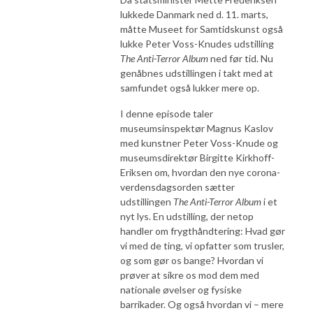
lukkede Danmark ned d. 11. marts,
måtte Museet for Samtidskunst også
lukke Peter Voss-Knudes udstilling
The Anti-Terror Album
ned før tid. Nu
genåbnes udstillingen i takt med at
samfundet også lukker mere op.
I denne episode taler
museumsinspektør Magnus Kaslov
med kunstner Peter Voss-Knude og
museumsdirektør Birgitte Kirkhoff-
Eriksen om, hvordan den nye corona-
verdensdagsorden sætter
udstillingen
The Anti-Terror Album
i et
nyt lys. En udstilling, der netop
handler om frygthåndtering: Hvad gør
vi med de ting, vi opfatter som trusler,
og som gør os bange? Hvordan vi
prøver at sikre os mod dem med
nationale øvelser og fysiske
barrikader. Og også hvordan vi – mere